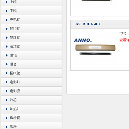
上辊
下辊
充电辊
LASER JET-.4EX
转印辊
型号
显影辊
查看
清洁辊
磁辊
磁套
搓纸轮
定影灯
定影膜
鼓芯
加热片
送粉辊
碳粉